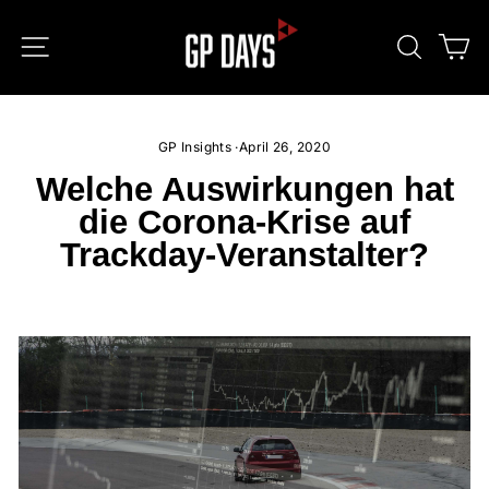
Direkt
zum
SEITENNAVIGATION
SUCHE
E
Inhalt
GP Insights
·
April 26, 2020
Welche Auswirkungen hat
die Corona-Krise auf
Trackday-Veranstalter?