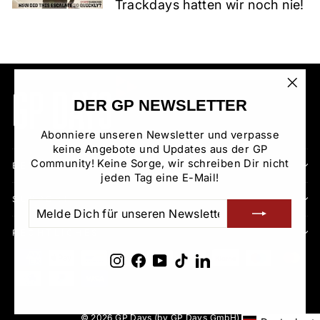
Trackdays hatten wir noch nie!
"Sch
DER GP NEWSLETTER
(Esc)
Abonniere unseren Newsletter und verpasse
keine Angebote und Updates aus der GP
Community! Keine Sorge, wir schreiben Dir nicht
BEREICHE
jeden Tag eine E-Mail!
SUPPORT
MELDE
ABONNIEREN
DICH
FÜR
RECHTLICHES
UNSEREN
NEWSLETTER
Instagram
Facebook
YouTube
TikTok
LinkedIn
AN
© 2026 GP Days (by GP Days GmbH)